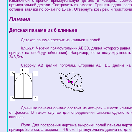
изнаночной стороной прямоугольную деталь и козырек, совмес
прямоугольной детали. Сострочить их вместе. Пришить вдоль всег
оставив завязки по бокам по 15 см. Отвернуть козырек, и пристрочи
Панама
Детская панама из 6 клиньев
Детская панама состоит из клиньев и полей.
Клинья.
Чертим прямоугольник ABCD, длина которого равна 1
припуск на свободу облегания). Например, если полуокружность
3=8,5см.
Сторону AB делим пополам. Стороны AD, BC делим на ч
Донышко панамы обычно состоит из четырех – шести клинье
от фасона. В таком случае для определения ширины одного кли
клиньев.
Поля.
Для построения чертежа выкройки полей панамы чертим
примере 25,5 см, а ширина – 4-6 см. Прямоугольник делим по дли