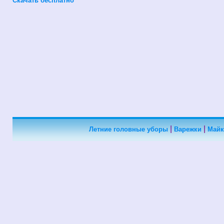
Скачать бесплатно
|
|
Летние головные уборы
Варежки
Майк