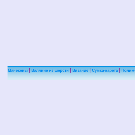
|
|
|
|
Манекены
Валяние из шерсти
Вязание
Сумка-карета
Полим